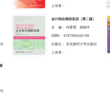
上传者：
-
会计综合模拟实训（第二版）
主 编：
何爱赟、陈刚中
ISBN：
9787565422195
版社
出版社：
东北财经大学出版社
上传者：
-
册
版社