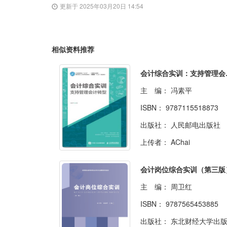
更新于 2025年03月20日 14:54
相似资料推荐
会计综
主 编：
冯素平
ISBN：
9787115518873
出版社：
人民邮电出版社
上传者：
AChai
会计岗位综合实训（第三版
主 编：
周卫红
ISBN：
9787565453885
出版社：
东北财经大学出