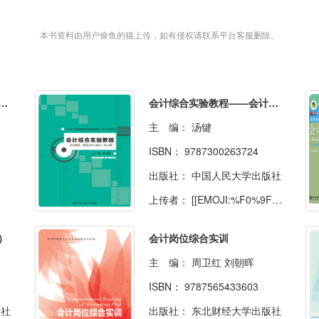
本书资料由用户偷鱼的猫上传，如有侵权请联系平台客服删除。
合实训：支持管理会计转型
会计综合实验教程——会计核算、财务分析与审计（第4版）
主 编：
汤键
ISBN：
9787300263724
出版社：
中国人民大学出版社
上传者：
[[EMOJI:%F0%9F%90%B5]]
）
会计岗位综合实训
主 编：
周卫红 刘朝晖
ISBN：
9787565433603
版社
出版社：
东北财经大学出版社