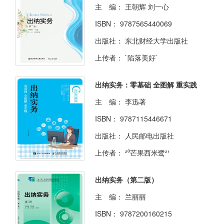
主 编：
王朝辉 刘一心
ISBN：
9787565440069
出版社：
东北财经大学出版社
上传者：
`陷落美好`
出纳实务：零基础 全图解 重实践
主 编：
李迅著
ISBN：
9787115446671
出版社：
人民邮电出版社
上传者：
²⁰芒果西米鹭²¹
出纳实务（第二版）
主 编：
兰丽丽
ISBN：
9787200160215