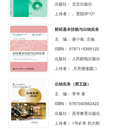
出版社：
北京出版社
上传者：
。君陌停^O^
财经基本技能与出纳实务
主 编：
谢小春, 主编
ISBN：
9787115395122
出版社：
人民邮电出版社
上传者：
.月亮慢慢圆🌕
出纳实务（第五版）
主 编：
李华 著
ISBN：
9787040562422
出版社：
高等教育出版社
上传者：
1号矿井 刘大刚