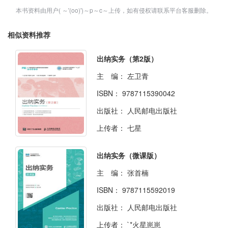
本书资料由用户( ～'(oo)')～p～c～上传，如有侵权请联系平台客服删除。
相似资料推荐
出纳实务（第2版）
主 编：
左卫青
ISBN：
9787115390042
出版社：
人民邮电出版社
上传者：
七星
出纳实务（微课版）
主 编：
张首楠
ISBN：
9787115592019
出版社：
人民邮电出版社
上传者：
`*火星崽崽