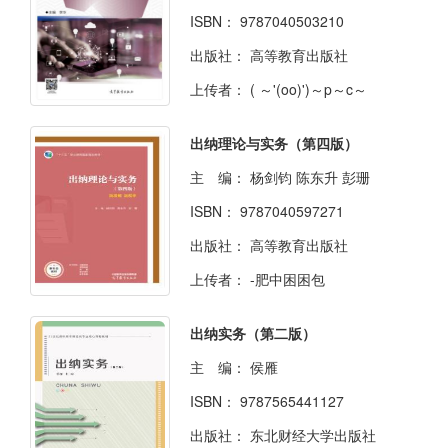
ISBN：
9787040503210
出版社：
高等教育出版社
上传者：
( ～'(oo)')～p～c～
出纳理论与实务（第四版）
主 编：
杨剑钧 陈东升 彭珊
ISBN：
9787040597271
出版社：
高等教育出版社
上传者：
-肥中困困包
出纳实务（第二版）
主 编：
侯雁
ISBN：
9787565441127
出版社：
东北财经大学出版社