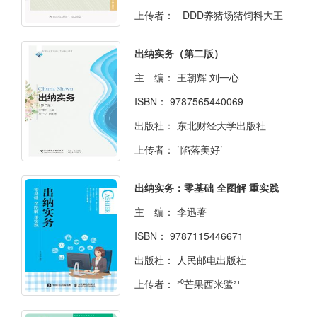
上传者：
DDD养猪场猪饲料大王
出纳实务（第二版）
主 编：
王朝辉 刘一心
ISBN：
9787565440069
出版社：
东北财经大学出版社
上传者：
`陷落美好`
出纳实务：零基础 全图解 重实践
主 编：
李迅著
ISBN：
9787115446671
出版社：
人民邮电出版社
上传者：
²⁰芒果西米鹭²¹