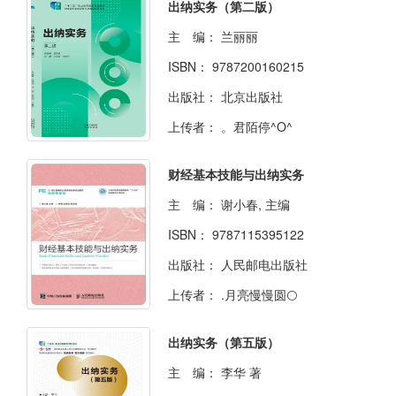
出纳实务（第二版）
主 编：
兰丽丽
ISBN：
9787200160215
出版社：
北京出版社
上传者：
。君陌停^O^
财经基本技能与出纳实务
主 编：
谢小春, 主编
ISBN：
9787115395122
出版社：
人民邮电出版社
上传者：
.月亮慢慢圆🌕
出纳实务（第五版）
主 编：
李华 著