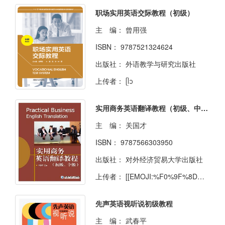
职场实用英语交际教程（初级）
主 编：
曾用强
ISBN：
9787521324624
出版社：
外语教学与研究出版社
上传者：
ᥫᩣ
实用商务英语翻译教程（初级、中级）
主 编：
关国才
ISBN：
9787566303950
出版社：
对外经济贸易大学出版社
上传者：
[[EMOJI:%F0%9F%8D%81]]
先声英语视听说初级教程
主 编：
武春平