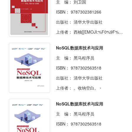
主 编：
刘卫国
ISBN：
9787302381266
出版社：
清华大学出版社
上传者：
西柚[[EMOJI:%F0%9F%A5%91]]
NoSQL数据库技术与应用
主 编：
黑马程序员
ISBN：
9787302563518
出版社：
清华大学出版社
上传者：
。收纳空白。・
NoSQL数据库技术与应用
主 编：
黑马程序员
ISBN：
9787302563518