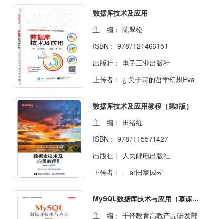
数据库技术及应用
主 编：
陈翠松
ISBN：
9787121466151
出版社：
电子工业出版社
上传者：
¿ 关于诗的哲学幻想Eva
数据库技术及应用教程（第3版）
主 编：
田绪红
ISBN：
9787115571427
出版社：
人民邮电出版社
上传者：
、ฅr田家园๓`
MySQL数据库技术与应用（慕课版）
主 编：
千锋教育高教产品研发部