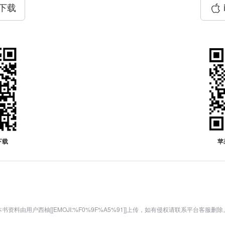
P下载
下载
苹
本书资料由用户西柚[[EMOJI:%F0%9F%A5%91]]上传，如有侵权请联系平台客服删除