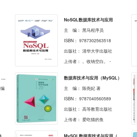
）
NoSQL数据库技术与应用
主 编：
黑马程序员
ISBN：
9787302563518
出版社：
清华大学出版社
上传者：
。收纳空白。・
数据库应用技术（MySQL）（第二版）
数据库技术与应用（MySQL）
主编
主 编：
陈尧妃 著
ISBN：
9787040560589
出版社：
高等教育出版社
上传者：
爱吃猫的鱼
数据库技术及应用教程（第3版）
MySQL数据库技术与应用（慕课版）