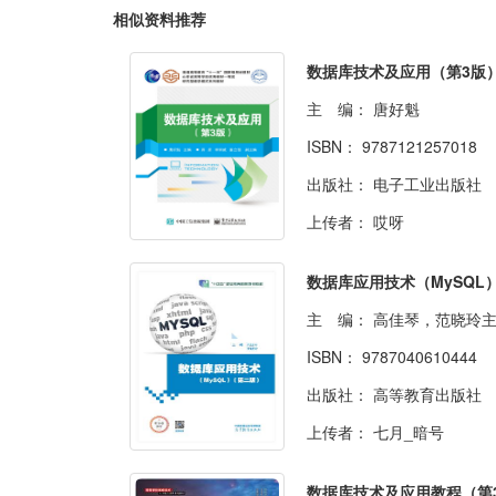
相似资料推荐
数据库技术及应用（第3版
主 编：
唐好魁
ISBN：
9787121257018
出版社：
电子工业出版社
上传者：
哎呀
主 编：
高佳琴，范晓玲
ISBN：
9787040610444
出版社：
高等教育出版社
上传者：
七月_暗号