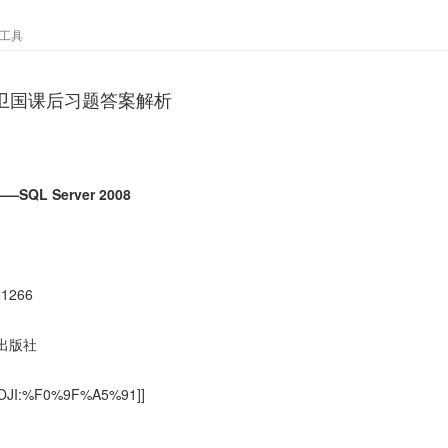
工具
8刘卫国课后习题答案解析
L Server 2008
81266
出版社
JI:%F0%9F%A5%91]]