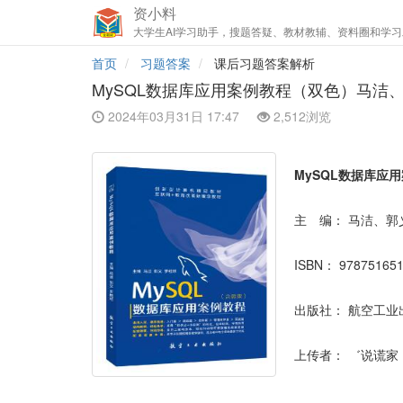
资小料
大学生AI学习助手，搜题答疑、教材教辅、资料圈和学习
首页
习题答案
课后习题答案解析
MySQL数据库应用案例教程（双色）马洁
2024年03月31日 17:47
2,512浏览
MySQL数据库应
主 编：
马洁、郭
ISBN：
97875165
出版社：
航空工业
上传者：
゛说谎家