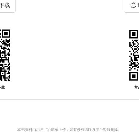
P下载
下载
苹
本书资料由用户゛说谎家上传，如有侵权请联系平台客服删除。