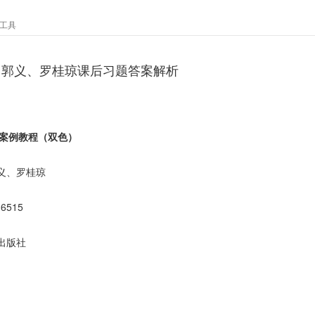
工具
、郭义、罗桂琼课后习题答案解析
用案例教程（双色）
义、罗桂琼
16515
出版社