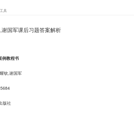
工具
钦,谢国军课后习题答案解析
用案例教程书
耀钦,谢国军
35684
出版社