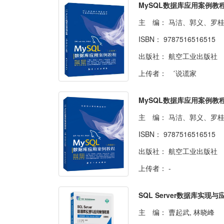
主 编：
马洁、郭义、罗
ISBN：
9787516516515
出版社：
航空工业出版社
上传者：
゛说谎家
主 编：
马洁、郭义、罗
ISBN：
9787516516515
出版社：
航空工业出版社
上传者：
-
主 编：
曹起武, 林晓峰