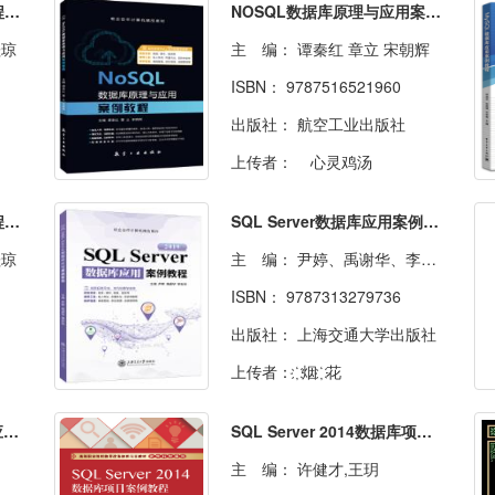
MySQL数据库应用案例教程（双色）
NOSQL数据库原理与应用案例教程
桂琼
主 编：
谭秦红 章立 宋朝辉
ISBN：
9787516521960
出版社：
航空工业出版社
上传者：
心灵鸡汤
MySQL数据库应用案例教程（双色）（含微课）[本科]
SQL Server数据库应用案例教程[2019]（双色）（含微课）
桂琼
主 编：
尹婷、禹谢华、李彩玲
ISBN：
9787313279736
出版社：
上海交通大学出版社
上传者：
҉ 烟 ҉ 花
SQL Server数据库实现与应用案例教程（第四版）
SQL Server 2014数据库项目案例教程
主 编：
许健才,王玥