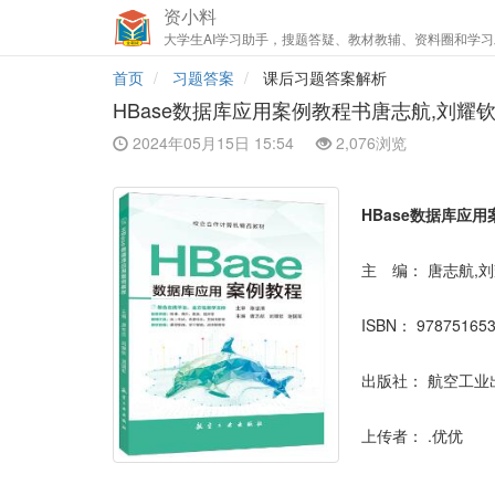
资小料
大学生AI学习助手，搜题答疑、教材教辅、资料圈和学习
首页
习题答案
课后习题答案解析
HBase数据库应用案例教程书唐志航,刘耀
2024年05月15日 15:54
2,076浏览
HBase数据库应
主 编：
唐志航,刘
ISBN：
97875165
出版社：
航空工业
上传者：
.优优