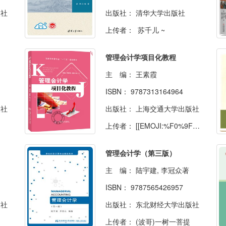
版社
出版社：
清华大学出版社
上传者：
苏千儿 ~
管理会计学项目化教程
主 编：
王素霞
ISBN：
9787313164964
版社
出版社：
上海交通大学出版社
上传者：
[[EMOJI:%F0%9F%90%BB]]
管理会计学（第三版）
主 编：
陆宇建, 李冠众著
ISBN：
9787565426957
版社
出版社：
东北财经大学出版社
上传者：
(波哥)一树一菩提