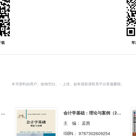
下载
苹
本书资料由用户。收纳空白。・上传，如有侵权请联系平台客服删除。
会计学（英文版·第27版）：管理会计分册
会计学基础：理论与案例（21世纪经济管理新形态教材·会计学系列）
主 编：
孟茜
ISBN：
9787302609254