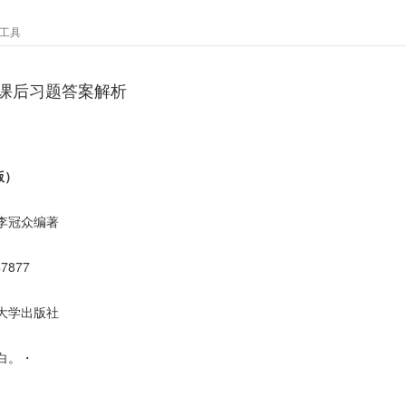
工具
课后习题答案解析
版）
李冠众编著
47877
大学出版社
白。・