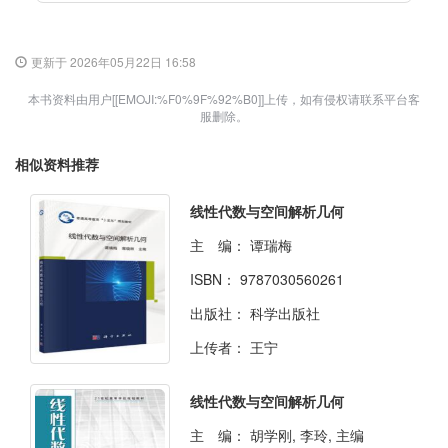
更新于 2026年05月22日 16:58
本书资料由用户[[EMOJI:%F0%9F%92%B0]]上传，如有侵权请联系平台客
服删除。
相似资料推荐
线性代数与空间解析几何
主 编：
谭瑞梅
ISBN：
9787030560261
出版社：
科学出版社
上传者：
王宁
线性代数与空间解析几何
主 编：
胡学刚, 李玲, 主编