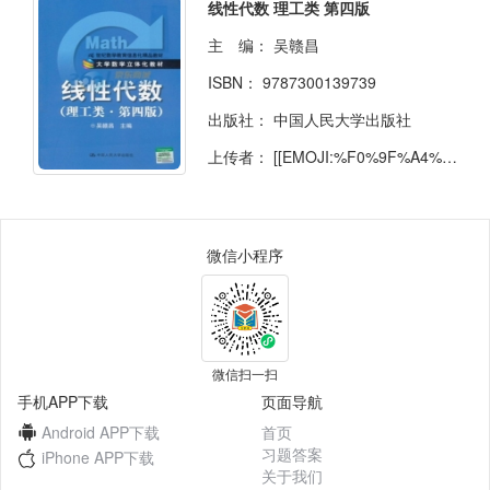
线性代数 理工类 第四版
主 编：
吴赣昌
ISBN：
9787300139739
出版社：
中国人民大学出版社
上传者：
[[EMOJI:%F0%9F%A4%A8]]
微信小程序
微信扫一扫
手机APP下载
页面导航
Android APP下载
首页
习题答案
iPhone APP下载
关于我们