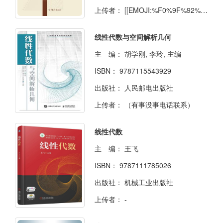
上传者：
[[EMOJI:%F0%9F%92%B0]]
线性代数与空间解析几何
主 编：
胡学刚, 李玲, 主编
ISBN：
9787115543929
出版社：
人民邮电出版社
上传者：
（有事没事电话联系）
线性代数
主 编：
王飞
ISBN：
9787111785026
出版社：
机械工业出版社
上传者：
-