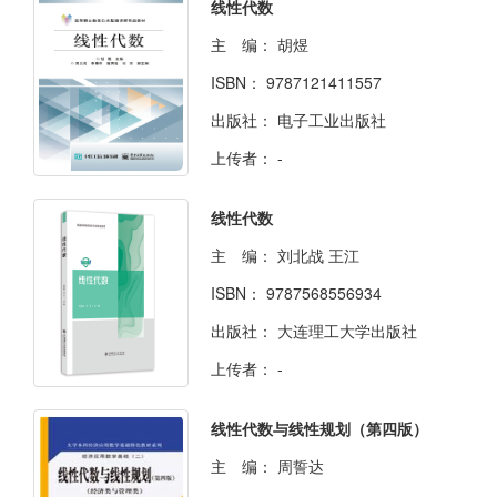
线性代数
主 编：
胡煜
ISBN：
9787121411557
出版社：
电子工业出版社
上传者：
-
线性代数
主 编：
刘北战 王江
ISBN：
9787568556934
出版社：
大连理工大学出版社
上传者：
-
线性代数与线性规划（第四版）
主 编：
周誓达