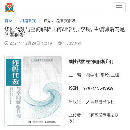
Toggl
navig
首页
习题答案
课后习题答案解析
线性代数与空间解析几何胡学刚, 李玲, 主编课后习题
答案解析
2024年12月24日 10:49
1,533浏览
线性代数与空间解析几何
主 编：
胡学刚, 李玲, 主编
ISBN：
9787115543929
出版社：
人民邮电出版社
上传者：
（有事没事电话联
系）