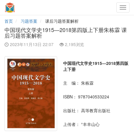
Toggl
navig
首页
习题答案
课后习题答案解析
中国现代文学史1915—2018第四版上下册朱栋霖 课
后习题答案解析
2023年11月13日 22:07
2,195浏览
中国现代文学史1915—2018第四版
上下册
主 编：
朱栋霖
ISBN：
9787040533224
出版社：
高等教育出版社
上传者：
°丰丰山心