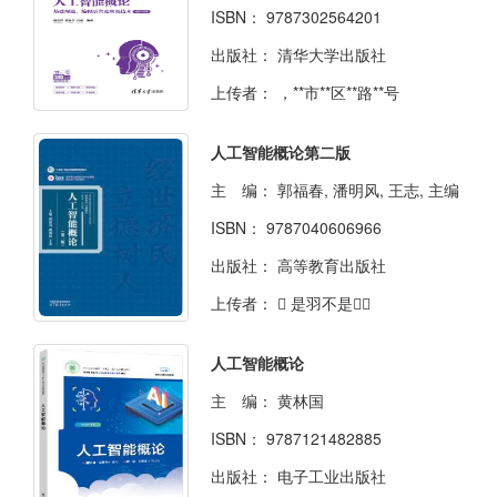
ISBN：
9787302564201
出版社：
清华大学出版社
上传者：
，**市**区**路**号
人工智能概论第二版
主 编：
郭福春, 潘明风, 王志, 主编
ISBN：
9787040606966
出版社：
高等教育出版社
上传者：
⃕ 是羽不是宇⃔
人工智能概论
主 编：
黄林国
ISBN：
9787121482885
出版社：
电子工业出版社