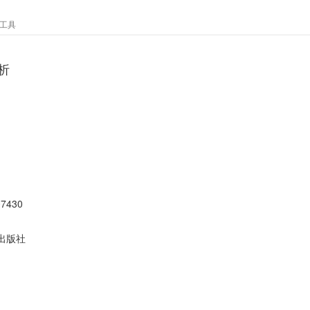
工具
析
）
07430
出版社