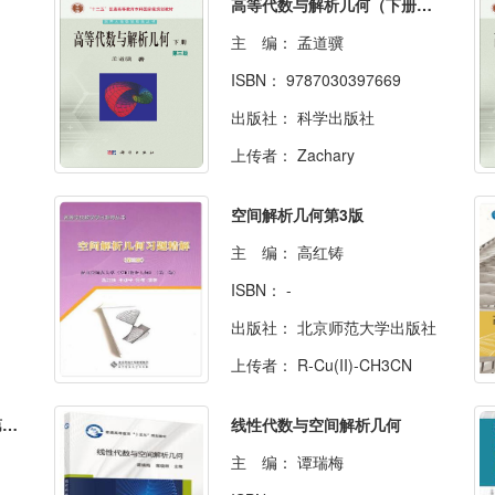
高等代数与解析几何（下册）（第三版）
道
主 编：
孟道骥
ISBN：
9787030397669
出版社：
科学出版社
上传者：
Zachary
空间解析几何第3版
主 编：
高红铸
ISBN：
-
出版社：
北京师范大学出版社
上传者：
R-Cu(II)-CH3CN
线性代数与空间解析几何(第四版)
线性代数与空间解析几何
主 编：
谭瑞梅