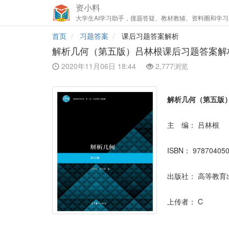
资小料
大学生AI学习助手，搜题答疑、教材教辅、资料圈和学习
首页
习题答案
课后习题答案解析
解析几何（第五版）吕林根课后习题答案解
2020年11月06日 18:44
2,777浏览
解析几何（第五版
主 编：
吕林根
ISBN：
97870405
出版社：
高等教育
上传者：
C