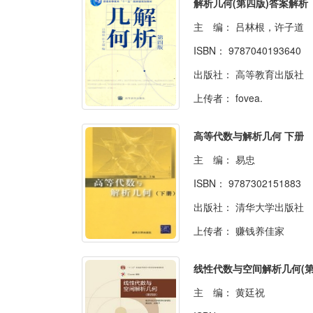
解析几何(第四版)答案解析
主 编：
吕林根，许子
ISBN：
9787040193640
出版社：
高等教育出版社
上传者：
fovea.
高等代数与解析几何 下册
主 编：
易忠
ISBN：
9787302151883
出版社：
清华大学出版社
上传者：
赚钱养佳家
主 编：
黄廷祝