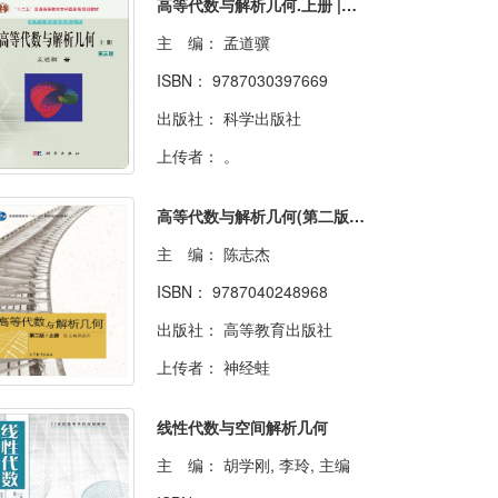
高等代数与解析几何.上册 |第 3版
主 编：
孟道骥
ISBN：
9787030397669
出版社：
科学出版社
上传者：
。
高等代数与解析几何(第二版)(上下册)
主 编：
陈志杰
ISBN：
9787040248968
出版社：
高等教育出版社
上传者：
神经蛙
线性代数与空间解析几何
主 编：
胡学刚, 李玲, 主编